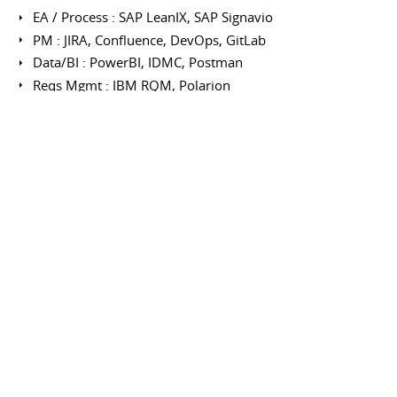
EA / Process : SAP LeanIX, SAP Signavio
PM : JIRA, Confluence, DevOps, GitLab
Data/BI : PowerBI, IDMC, Postman
Reqs Mgmt : IBM RQM, Polarion
Tests Mgmt : XRay, Squash, Testlink
Certifications
2025 - TOGAF®10 - Enterprise Architecture
2020 - PSPO I - Product Owner Scrum.org
2017 - ISTQB® Advanced - Test Manager
2014 - IREB® Requirements Engineering
2012 - ISTQB® Software Testing Foundations
FORMATIONS
Ingénieur BAC+5 - Electronique &
Informatique Industrielle
UTC COMPIÈGNE
Septembre 2002 à septembre 2007