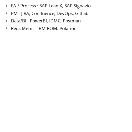
EA / Process : SAP LeanIX, SAP Signavio
PM : JIRA, Confluence, DevOps, GitLab
Data/BI : PowerBI, IDMC, Postman
Reqs Mgmt : IBM RQM, Polarion
Tests Mgmt : XRay, Squash, Testlink
Certifications
2025 - TOGAF®10 - Enterprise Architecture
2020 - PSPO I - Product Owner Scrum.org
2017 - ISTQB® Advanced - Test Manager
2014 - IREB® Requirements Engineering
2012 - ISTQB® Software Testing Foundations
FORMATIONS
Ingénieur BAC+5 - Electronique &
Informatique Industrielle
UTC COMPIÈGNE
Septembre 2002 à septembre 2007